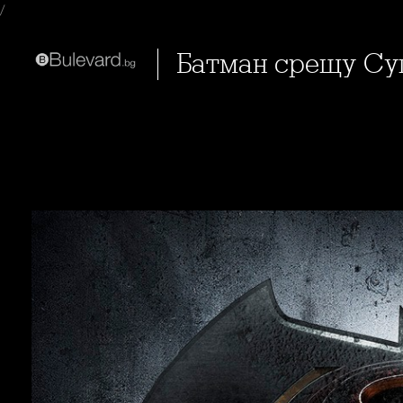
/
Батман срещу Су