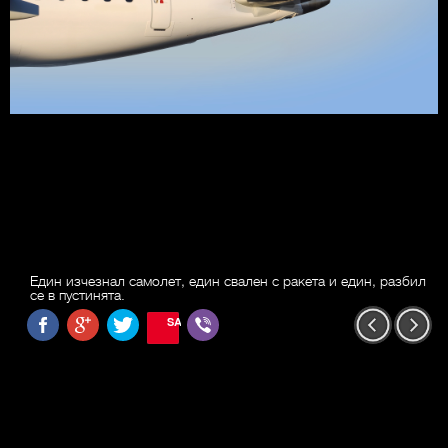
Един изчезнал самолет, един свален с ракета и един, разбил
се в пустинята.
SAVE