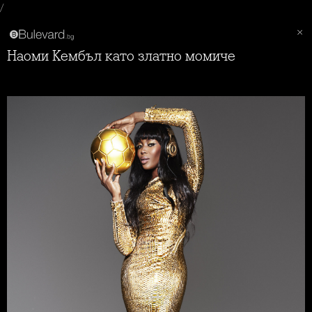
/
Наоми Кембъл като златно момиче