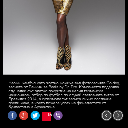
Наоми Кембъл като златно момиче във фотосесията Golden,
заснета от Ранкин за Beats by Dr. Dre. Компанията подарява
слушалки със златно покритие на целия германски
национален отбор по футбол по случай световната титла от
Бразилия 2014, а супермоделът записа лично послание
преди мача, в което пожела успех на финалистите от
бундестима и Аржентина.
SAVE