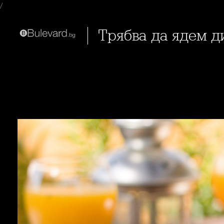
/
Трябва да ядем д