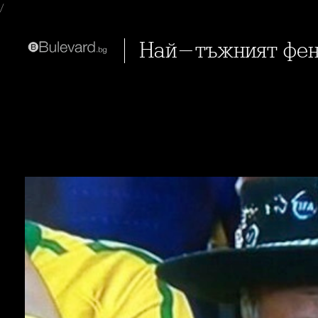
/
Най-тъжният фен