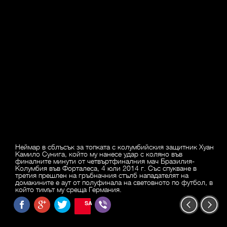
Неймар в сблъсък за топката с колумбийския защитник Хуан
Камило Сунига, който му нанесе удар с коляно във
финалните минути от четвъртфиналния мач Бразилия-
Колумбия във Форталеса, 4 юли 2014 г. Със спукване в
третия прешлен на гръбначния стълб нападателят на
домакините е аут от полуфинала на световното по футбол, в
който тимът му среща Германия.
SAVE