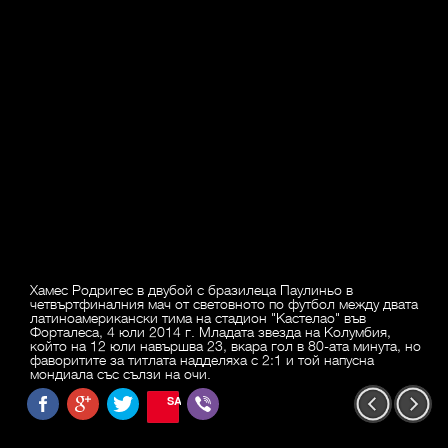
Хамес Родригес в двубой с бразилеца Паулиньо в
четвъртфиналния мач от световното по футбол между двата
латиноамерикански тима на стадион "Кастелао" във
Форталеса, 4 юли 2014 г. Младата звезда на Колумбия,
който на 12 юли навършва 23, вкара гол в 80-ата минута, но
фаворитите за титлата надделяха с 2:1 и той напусна
мондиала със сълзи на очи.
SAVE