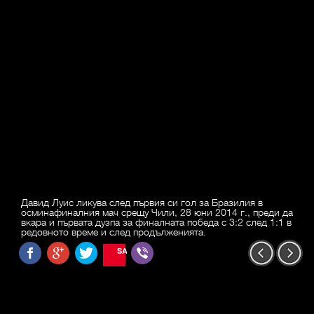
Давид Луис ликува след първия си гол за Бразилия в
осминафиналния мач срещу Чили, 28 юни 2014 г., преди да
вкара и първата дузпа за финалната победа с 3:2 след 1:1 в
редовното време и след продълженията.
SAVE