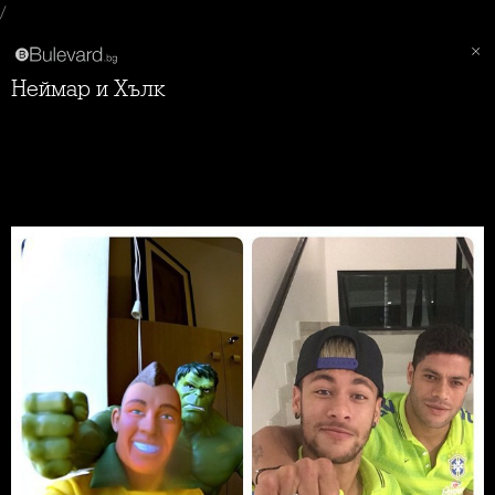
/
Неймар и Хълк