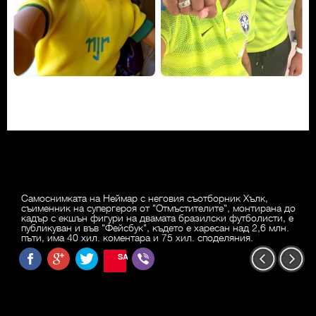
Самоснимката на Неймар с неговия съотборник Хълк,
съименник на супергероя от "Отмъстителите", монтирана до
кадър с екшън фигури на двамата бразилски футболисти, е
публикуван и във "Фейсбук", където е харесан над 2,6 млн.
пъти, има 40 хил. коментара и 75 хил. споделяния.
SAVE