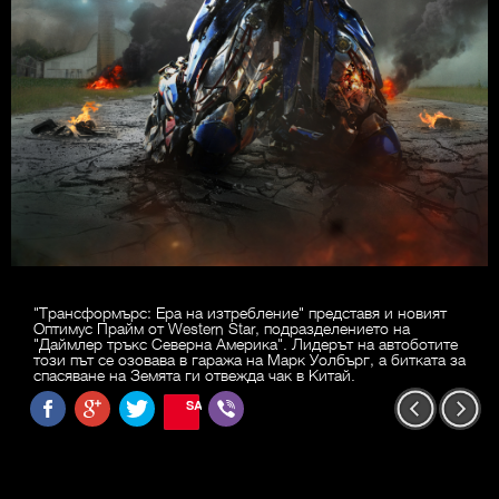
"Трансформърс: Ера на изтребление" представя и новият
Оптимус Прайм от Western Star, подразделението на
"Даймлер тръкс Северна Америка". Лидерът на автоботите
този път се озовава в гаража на Марк Уолбърг, а битката за
спасяване на Земята ги отвежда чак в Китай.
SAVE