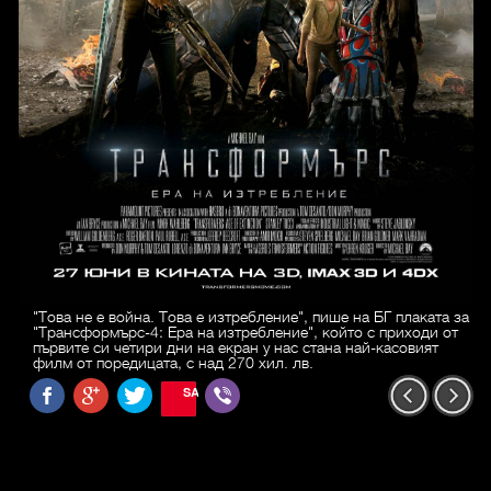
"Това не е война. Това е изтребление", пише на БГ плаката за
"Трансформърс-4: Ера на изтребление", който с приходи от
първите си четири дни на екран у нас стана най-касовият
филм от поредицата, с над 270 хил. лв.
SAVE