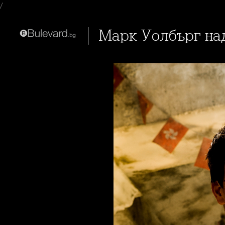
/
Марк Уолбърг на