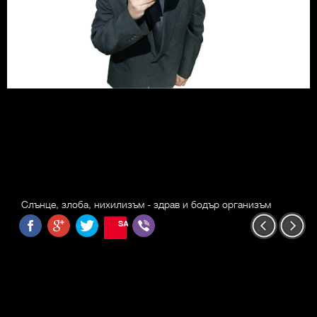
Слънце, злоба, нихилизъм - здрав и бодър организъм
SAVE