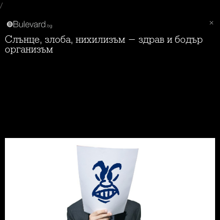
/
Слънце, злоба, нихилизъм - здрав и бодър
организъм