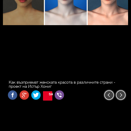
Как възприемат женската красота в различните страни -
проект на Истър Хониг
SAVE