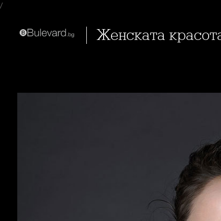
/
Женската красот