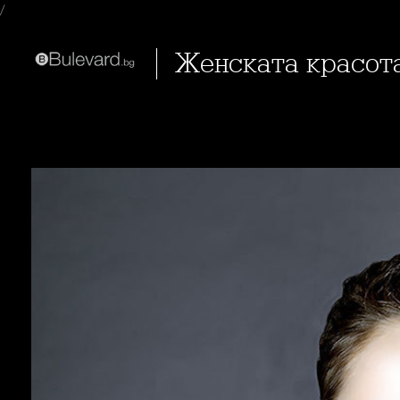
/
Женската красот