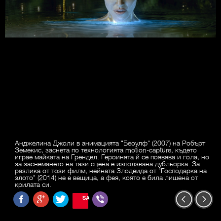
Анджелина Джоли в анимацията "Беоулф" (2007) на Робърт
Земекис, заснета по технологията motion-capture, където
играе майката на Грендел. Героинята й се появява и гола, но
за заснемането на тази сцена е използвана дубльорка. За
разлика от този филм, нейната Злодеида от "Господарка на
злото" (2014) не е вещица, а фея, която е била лишена от
крилата си.
SAVE