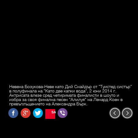
Невена Бозукова-Неве като Дий Снайдър от "Туистед систър"
в полуфинала на "Като две капки вода", 2 юни 2014 г.
Актрисата влезе сред четиримата финалисти в шоуто и
избра за своя финална песен "Алилуя" на Ленард Коен в
превъплъщението на Александра Бърк.
SAVE