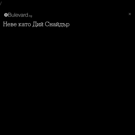
/
Неве като Дий Снайдър