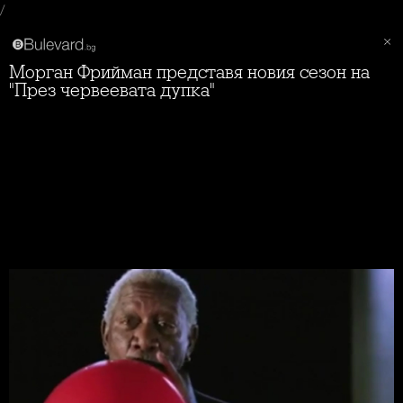
/
Морган Фрийман представя новия сезон на
"През червеевата дупка"