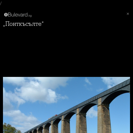
/
„Понткъсълте“