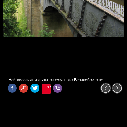
Най-високият и дълъг акведукт във Великобритания
SAVE