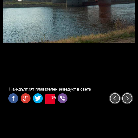
Най-дългият плавателен акведукт в света
SAVE