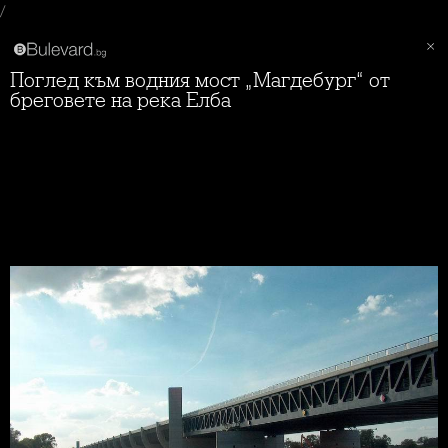
/
Поглед към водния мост „Магдебург“ от
бреговете на река Елба