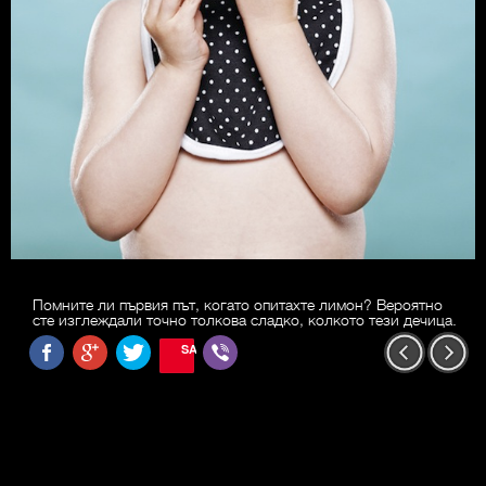
Помните ли първия път, когато опитахте лимон? Вероятно
сте изглеждали точно толкова сладко, колкото тези дечица.
SAVE