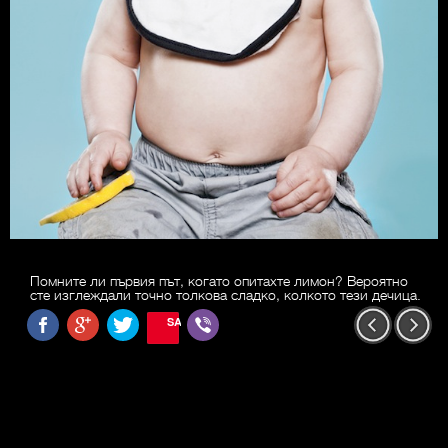
Помните ли първия път, когато опитахте лимон? Вероятно
сте изглеждали точно толкова сладко, колкото тези дечица.
SAVE