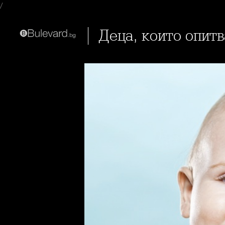
/
Деца, които опит