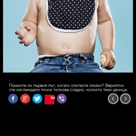
Помните ли първия път, когато опитахте лимон? Вероятно
сте изглеждали точно толкова сладко, колкото тези дечица.
SAVE