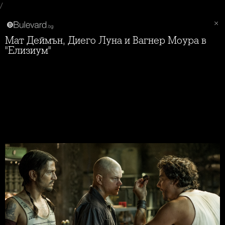
/
Мат Деймън, Диего Луна и Вагнер Моура в
"Елизиум"