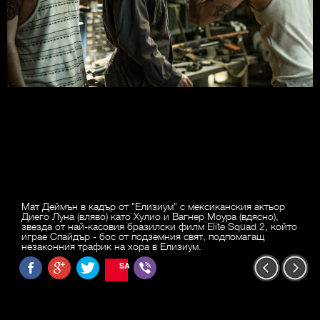
Мат Деймън в кадър от "Елизиум" с мексиканския актьор
Диего Луна (вляво) като Хулио и Вагнер Моура (вдясно),
звезда от най-касовия бразилски филм Elite Squad 2, който
играе Спайдър - бос от подземния свят, подпомагащ
незаконния трафик на хора в Елизиум.
SAVE