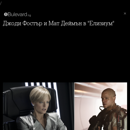
/
Джоди Фостър и Мат Деймън в "Елизиум"