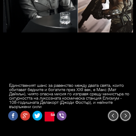
Единственият шанс за равенство между двата свята, които
обитават бедните и богатите през XXII век, е Макс (Мат
Деймън), чиято опасна мисия го изправя срещу министъра по
сигурността на луксозната космическа станция Елизиум -
108-годишната Делакорт (Джоди Фостър), и нейните
въоръжени сили
SAVE