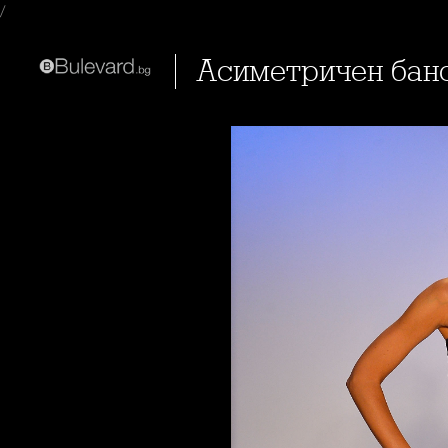
/
Асиметричен бан