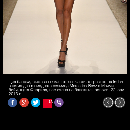
Цял бански, съставен сякаш от две части, от ревюто на Indah
в петия ден от модната седмица Mercedes-Benz в Маями
бийч, щата Флорида, посветена на банските костюми, 22 юли
2013 г.
SAVE