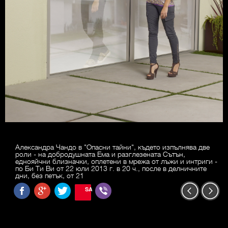
Александра Чандо в "Опасни тайни", където изпълнява две
роли - на добродушната Ема и разглезената Сътън,
еднояйчни близначки, оплетени в мрежа от лъжи и интриги -
по Би Ти Ви от 22 юли 2013 г. в 20 ч., после в делничните
дни, без петък, от 21
SAVE