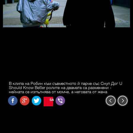
В клипа на Робин към съвместното й парче със Снуп Дог U
Should Know Better ролите на двамата са разменени -
нейната се изпълнява от момче, а неговата от жена
SAVE