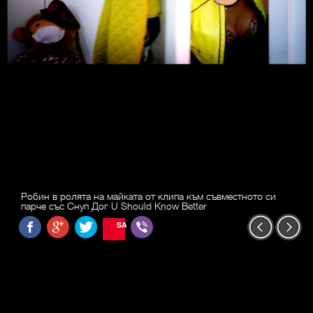
Робин в ролята на майката от клипа към съвместното си
парче със Снуп Дог U Should Know Better
SAVE