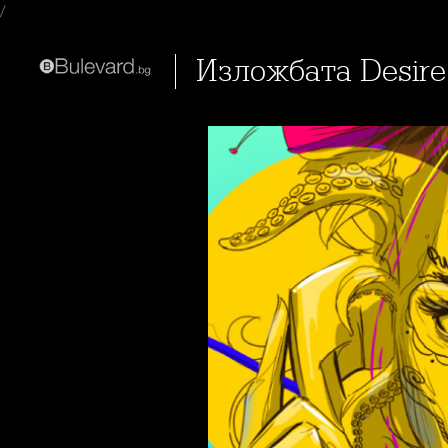
/
Изложбата Desir