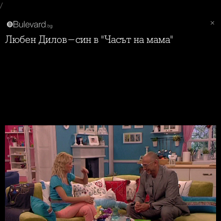
/
Любен Дилов-син в "Часът на мама"