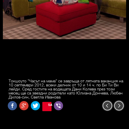
Токшоуто "Часът на мама” се завръща от лятната ваканция на
10 септември 2012, всеки делник от 10 и 14 ч. по Би Ти Ви
лейди. Сред гостите на водещата Дани Колева през този
месец ще са звездни родители като Юлиана Дончева, Любен
Дилов-син, Светла Иванова
SAVE