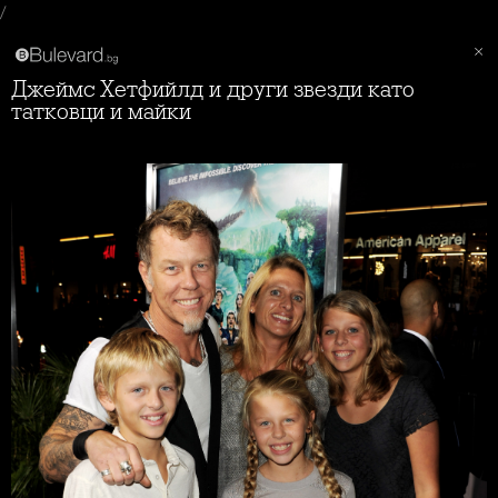
/
Джеймс Хетфийлд и други звезди като
татковци и майки