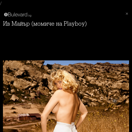
/
Ив Майър (момиче на Playboy)