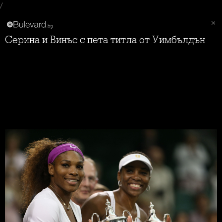
/
Серина и Винъс с пета титла от Уимбълдън