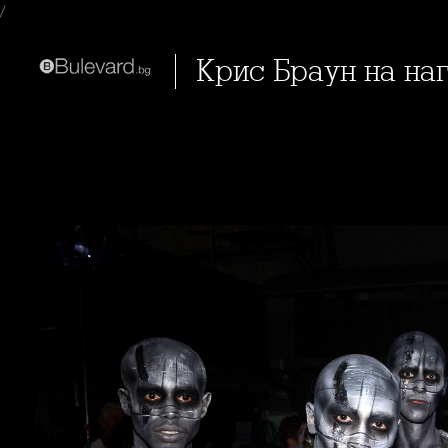
/
Крис Браун на на