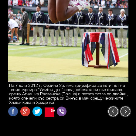
На 7 юли 2012 г. Серина Уилямс триумфира за пети път на
тенис турнира "Уимбълдън" след победата си във финала
срещу Агнешка Радванска (Полша) и петата титла по двойки,
която спечели със сестра си Винъс в мач срещу чехкините
Хлавачкова и Храдечка
SAVE