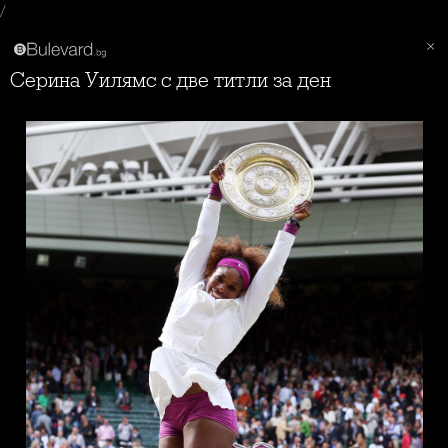
/
Серина Уилямс с две титли за ден