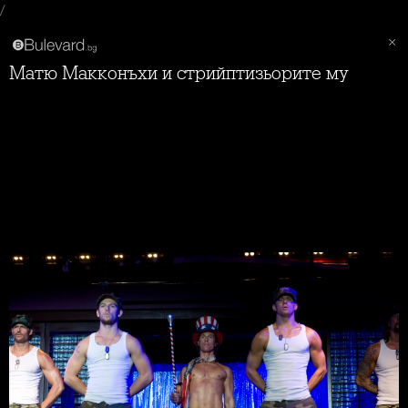
/
Матю Макконъхи и стрийптизьорите му