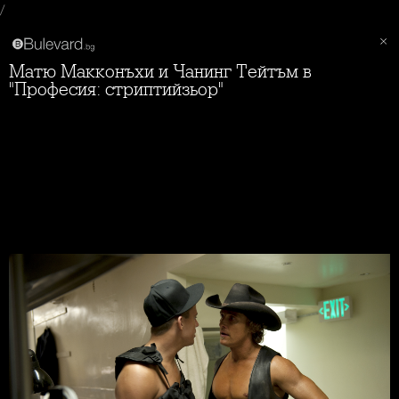
/
Матю Макконъхи и Чанинг Тейтъм в
"Професия: стриптийзьор"