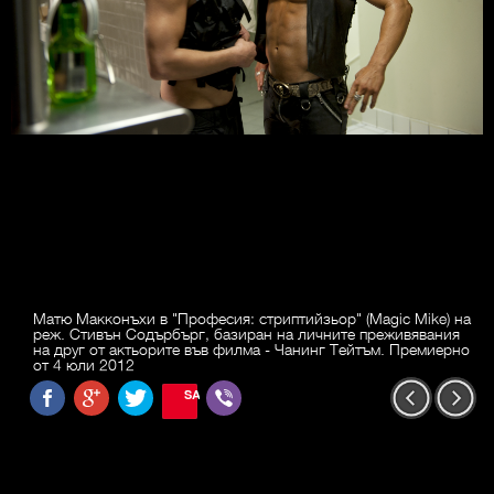
Матю Макконъхи в "Професия: стриптийзьор" (Magic Mike) на
реж. Стивън Содърбърг, базиран на личните преживявания
на друг от актьорите във филма - Чанинг Тейтъм. Премиерно
от 4 юли 2012
SAVE