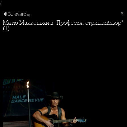
/
Матю Макконъхи в "Професия: стриптийзьор"
(1)