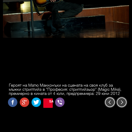
Героят на Матю Макконъхи на сцената на своя клуб за
мъжки стриптийз в "Професия: стриптийзьор" (Magic Mike),
премиерно в кината от 4 юли, предпремиера: 29 юни 2012
SAVE