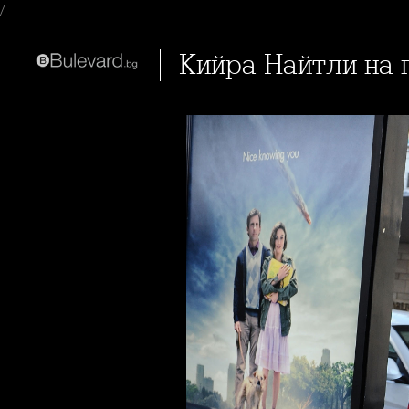
/
Кийра Найтли на