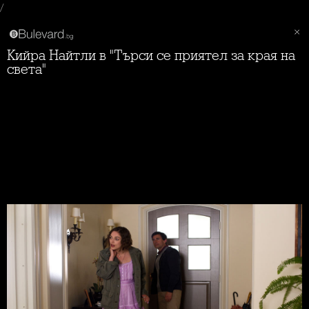
/
Кийра Найтли в "Търси се приятел за края на
света"