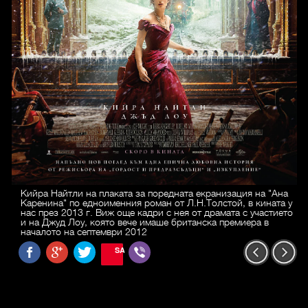
Кийра Найтли на плаката за поредната екранизация на "Ана
Каренина" по едноименния роман от Л.Н.Толстой, в кината у
нас през 2013 г. Виж още кадри с нея от драмата с участието
и на Джуд Лоу, която вече имаше британска премиера в
началото на септември 2012
SAVE