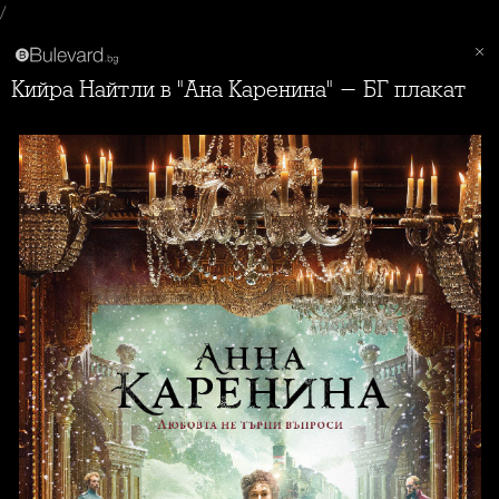
/
Кийра Найтли в "Ана Каренина" - БГ плакат