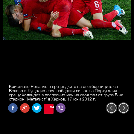
Кристиано Роналдо в прегръдките на съотборниците си
Велозо и Кущодио след победния си гол за Португалия
срещу Холандия в последния мач на своя тим от група Б на
стадион "Металист" в Харков, 17 юни 2012 г.
SAVE