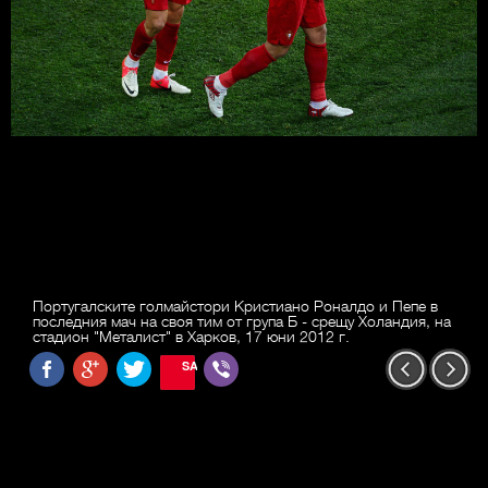
Португалските голмайстори Кристиано Роналдо и Пепе в
последния мач на своя тим от група Б - срещу Холандия, на
стадион "Металист" в Харков, 17 юни 2012 г.
SAVE