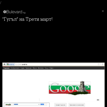
/
"Гугъл" на Трети март!