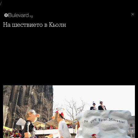
/
На шествието в Кьолн